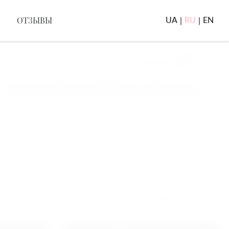
ОТЗЫВЫ
UA
RU
EN
|
|
0
ТЫ В КОРОБКЕ
КОРЗИНА
оставка работает каждый день с 6:00 до 23:30.
СОРТИРОВАТЬ