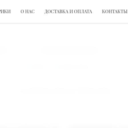
РИКИ
О НАС
ДОСТАВКА И ОПЛАТА
КОНТАКТЫ
СБОРНЫЕ КОМПОЗИЦИИ
БУКЕТ ИЗ РОЗ
ЦВЕ
Создаем красоту для вас!
Д
Главная
>
Сезонные цветы
Сезонные цветы, Николаев