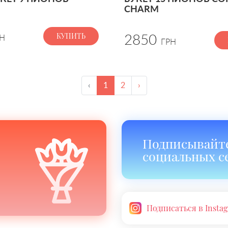
CHARM
КУПИТЬ
2850
Н
ГРН
‹
1
2
›
Подписывайте
социальных с
Подписаться в Insta