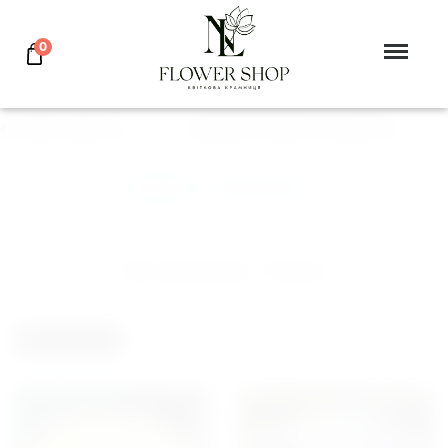
0
колаїв, Херсон
ПОДАРУЙ КВІТИ КОХАНІЙ
Головна
>
Великдень
Великдень, Одеса
ФІЛЬТР
БЛОГ