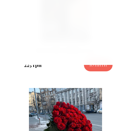
Мега велика троянда 140 см
225 грн
КУПИТИ