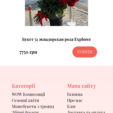
Букет 51 эквадорская роза Explorer
7750 грн
КУПИТИ
Категорії
Мапа сайту
WOW Композиції
Головна
Сезонні квіти
Про нас
Монобукети з троянд
Блог
Збірні букети
Доставка та оплата