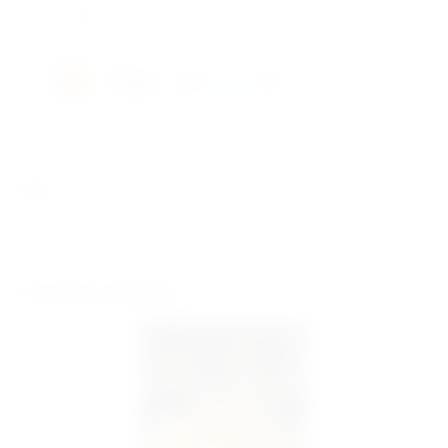
WayForPay
Готівкою
Опис
101 Голландська троянда 60 сантиметрів сорту Heidi. Колір упаковки є в
асортименті. Доставка по Києву та області.
Схожі товари