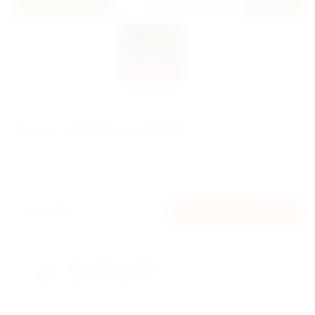
Букет Троянда "Heidi"
Артикул: 2651
В наявності
5200 грн
ДОДАТИ В КОШИК
Доставка на адресу
Вартість 200 грн
протягом 2-х годин
з 6:30 до