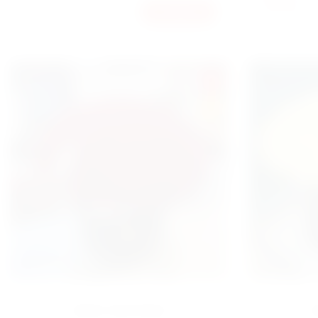
5900
60000
КУПИТЬ
ГРН
SALE
HIT
БОКС 501 РОЗА
Б