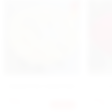
SALE
HIT
КОРЗИНА РОЗА "SNOWSTORM"
Б
10500
16400
ГРН
ГРН
10000
15680
КУПИТЬ
ГРН