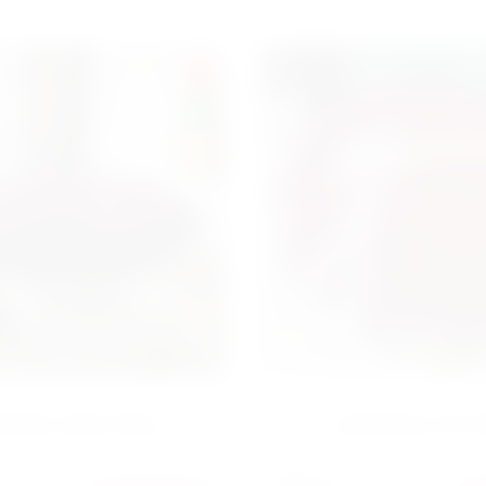
SALE
NEW
HIT
ЗИНА 1001 РОЗА
КОРЗИНА 251 Р
19500
ГРН