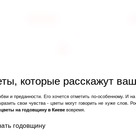
5900
КУПИТЬ
ГРН
ГРН
‹
1
2
›
еты, которые расскажут ва
разить свои чувства - цветы могут говорить не хуже слов. Р
 
цветы на годовщину в Киеве
 вовремя. 
вать годовщину