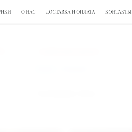
РИКИ
О НАС
ДОСТАВКА И ОПЛАТА
КОНТАКТЫ
СБОРНЫЕ КОМПОЗИЦИИ
БУКЕТ ИЗ РОЗ
ЦВЕ
Создаем красоту для вас!
До
Главная
>
Годовщина
Годовщина, Киев