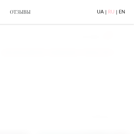
ОТЗЫВЫ
UA
RU
EN
|
|
0
ТЫ В КОРОБКЕ
КОРЗИНА
ставка работает каждый день с 6:00 до 23:30.
СОРТИРОВАТЬ