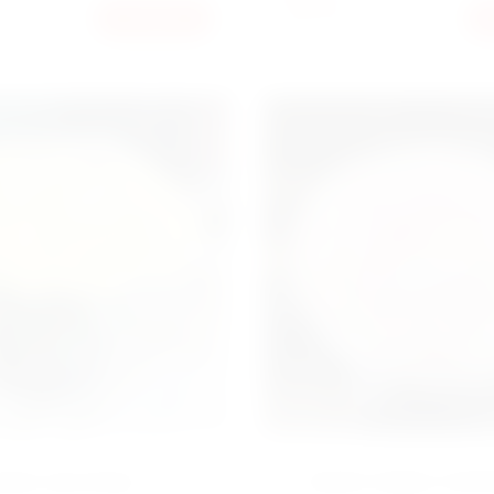
18000
КУПИТЬ
ГРН
ГРН
ОКС 201 РОЗА
БУКЕТ МИКС ГОР