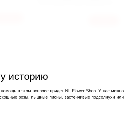
КУСТОВОЙ РОЗЫ BOMBASTIC
КУПИТЬ
3350
КУПИТЬ
ГРН
шу историю
Годовщина — это особенный день, который напоминает о любви и преданности. Его хочется отметить по-особенному. И на помощь в этом вопросе придет NL Flower Shop. У нас можно 
оскошные розы, пышные пионы, застенчивые подсолнухи или 