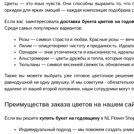
Цветы — это язык чувств. Они способны выразить то, что п
орхидеи для ярких эмоций — каждая композиция подобрана с
Если вас заинтересовала 
доставка букета цветов на годо
Среди самых популярных вариантов:
Розы — символ страсти и любви. Красные розы — веч
Лилии — олицетворяют чистоту и преданность. Идеал
Орхидеи — знак утонченности и изысканности, идеаль
Альстромерии — цветы дружбы и тепла, которые подч
Тюльпаны — символ весенней свежести, обновления и 
Также вы можете выбрать уже готовое цветочное решение
равнодушной ни одну девушку. И мы советуем - обязательно 
вдалеке от вашей второй половинки, наши сотрудники могут по
Преимущества заказа цветов на нашем са
Если вы решите 
купить букет на годовщину 
в NL Flower Sh
Индивидуальный подход — мы поможем создать уника