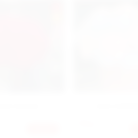
SALE
HIT
УКЕТ 201 РОЗА
БОКС ГОРТЕН
10600
ГРН
10200
КУПИТЬ
ГРН
ГРН