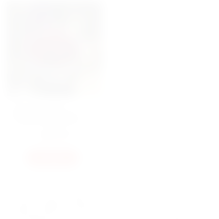
БУКЕТ КУСТОВАЯ
ПИОНОВИДНАЯ РОЗА
"CHERRY TRENDSETTER"
3500
ГРН
КУПИТЬ
Пионовидные розы — это воплощение нежности и
роскоши, где пышные лепестки, похожие на пионы,
создают эффект объёмной красоты. Их тонкий аромат и
разнообразие оттенков делают эти цветы идеальными