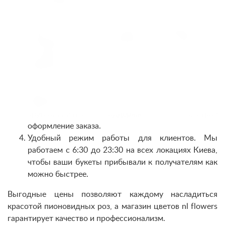
больше, чем просто цветы:
Гарантия свежести. Каждая пионовидная роза
проверяется перед отправкой, чтобы обеспечить
её идеальный вид.
Широкий ассортимент. От классических букетов
до уникальных корзин — у нас есть композиции
для всех событий.
Удобный сервис. Интуитивный сайт,
круглосуточная поддержка и быстрое
оформление заказа.
Удобный режим работы для клиентов. Мы
работаем с 6:30 до 23:30 на всех локациях Киева,
чтобы ваши букеты прибывали к получателям как
можно быстрее.
Выгодные цены позволяют каждому насладиться
красотой пионовидных роз, а магазин цветов nl flowers
гарантирует качество и профессионализм.