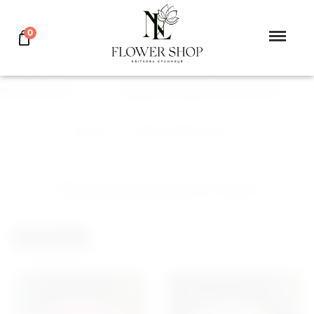
0
аев, Херсон
ПОДАРУЙ ЦВЕТЫ ЛЮБИМОЙ
Главная
>
Пионовидная роза
Пионовидная роза, Киев
ФИЛЬТР
БЛОГ
NEW
NEW