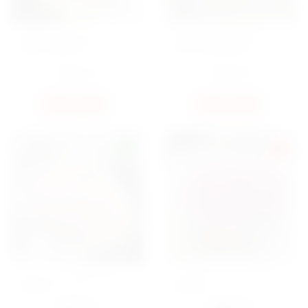
БУКЕТ КУСТОВАЯ РОЗА
БУКЕТ КУСТОВАЯ РОЗА
PEONY BUBLLES
BLOSSOM BUBBLES
2000
ГРН
7000
ГРН
КУПИТЬ
КУПИТЬ
NEW
SALE
БУКЕТ КУСТОВАЯ РОЗА
КОРЗИНА С 101 КУСТОВОЙ
CHRISTY
РОЗОЙ
6700
16500
ГРН
ГРН