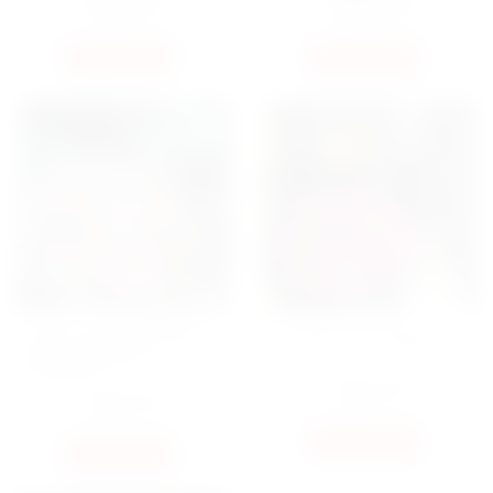
5450
ГРН
13650
ГРН
КУПИТЬ
КУПИТЬ
БУКЕТ З НЕВЕРОЯТНЫЙ ИЗ
БУКЕТ MISTY BUBBLLES
КУСТОВОЙ РОЗЫ
BOMBASTIC
3350
ГРН
3350
ГРН
КУПИТЬ
КУПИТЬ