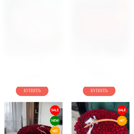
SALE
HIT
КОРЗИНА МИКС
БУКЕТ 151 РОЗА В
ОФОРМЛЕНИЕ
12400
ГРН
5900
ГРН
11780
ГРН
КУПИТЬ
КУПИТЬ
SALE
SALE
NEW
HIT
HIT