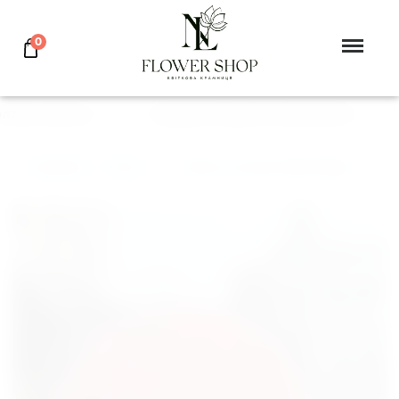
0
аев, Херсон
ПОДАРУЙ ЦВЕТЫ ЛЮБИМОЙ
Главная
>
Роза
>
Букет 101 роза Miss Piggy