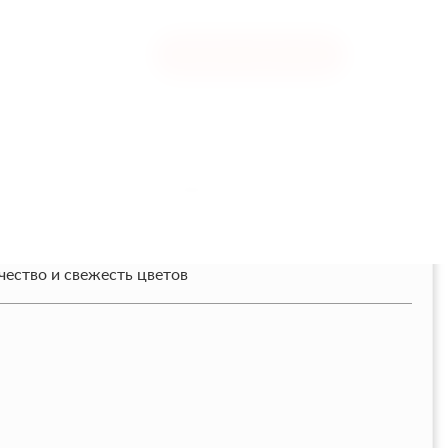
КУПИТЬ В ОДИН КЛИК
й внешний вид товара.
ожет отличаться от изображения на сайте.
ество и свежесть цветов