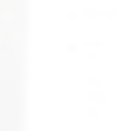
Доставка на адрес
Стоимость 200 грн
Самовывоз
Киев
ул. Пражская 1
ул. Большая Васил
Одесса
ул. Европейская, 2
Николаев
ул. Малая Морская
Херсон
ул. Илюши Кулика