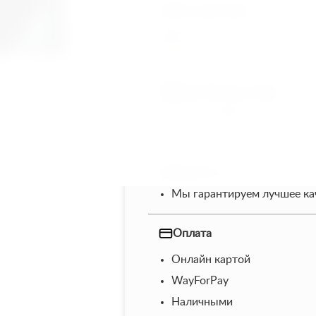
Быстрый заказ
+380
Ukraine
+380
Внешний вид товара
Фото отображает примерны
Итоговый вид композиции м
Гарантия
Мы гарантируем лучшее кач
Оплата
Онлайн картой
WayForPay
Наличными