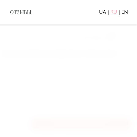
ОТЗЫВЫ
UA
RU
EN
|
|
0
ТЫ В КОРОБКЕ
КОРЗИНА
Доставка работает каждый день с 6:00 до 23:30.
ДОБАВИТЬ В КОРЗИНУ