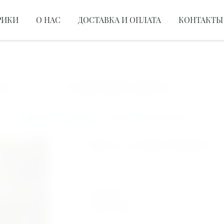
РИКИ
О НАС
ДОСТАВКА И ОПЛАТА
КОНТАКТЫ
СБОРНЫЕ КОМПОЗИЦИИ
БУКЕТ ИЗ РОЗ
ЦВЕ
Создаем красоту для вас!
Главная
>
Пионы
>
Букет 51 пион Kansas
Букет 51 пион Kansas
Артикул: 2789
В наличии
10400 грн
9380 грн