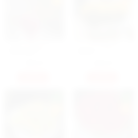
HIT
HIT
БУКЕТ 101 ТЮЛЬПАН В
БУКЕТ 101 ТЮЛЬПАН В
ОФОРМЛЕНИИ
КОРЗИНЕ
5250
ГРН
6000
ГРН
КУПИТЬ
КУПИТЬ
NEW
NEW
HIT
HIT