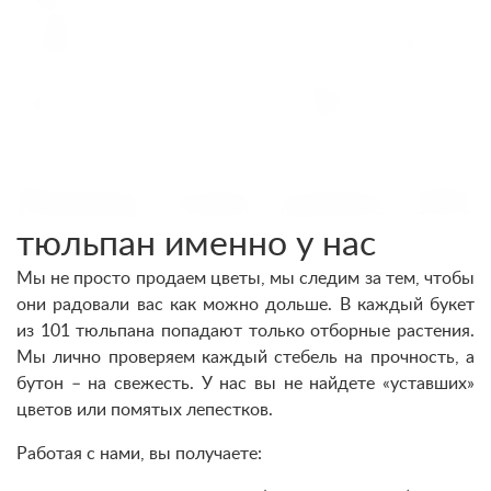
специальные термосумки или транспортировочные
коробки, чтобы цветы приехали к вам в идеальном
состоянии – прохладными и свежими. Просто укажите
адрес и время, и мы организуем эффектное вручение,
где бы ни находился получатель: дома, в офисе или в
кафе.
Почему стоит купить 101
тюльпан именно у нас
Мы не просто продаем цветы, мы следим за тем, чтобы
они радовали вас как можно дольше. В каждый букет
из 101 тюльпана попадают только отборные растения.
Мы лично проверяем каждый стебель на прочность, а
бутон – на свежесть. У нас вы не найдете «уставших»
цветов или помятых лепестков.
Работая с нами, вы получаете: