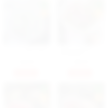
NEW
NEW
HIT
HIT
БУКЕТ 101 БЕЛЫЙ ТЮЛЬПАН
БУКЕТ 101 ТЮЛЬПАН В
ОФОРМЛЕНИИ
5250
ГРН
5250
ГРН
КУПИТЬ
КУПИТЬ
NEW
NEW
HIT
HIT