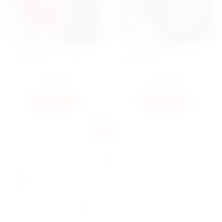
БУКЕТ 101 ПИОНОВИДНЫЙ
БУКЕТ 101 МИКСОВАНЫЙ
ТЮЛЬПАН
ТЮЛЬПАН
8260
ГРН
5250
ГРН
КУПИТЬ
КУПИТЬ
‹
1
2
›
Если нужно по-настоящему впечатлить человека,
обычного букета часто бывает мало. 101 тюльпан – это
подарок, который не нуждается в лишних словах.
Огромная охапка цветов заполняет собой всё
пространство, создает праздничное настроение и,
честно говоря, выглядит просто сногсшибательно.