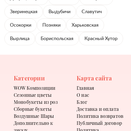
Осокорки
Позняки
Харьковская
Вырлица
Бориспольская
Красный Хутор
Категории
Карта сайта
WOW Композиции
Главная
Сезонные цветы
О нас
Монобукеты из роз
Блог
Сборные букеты
Доставка и оплата
Воздушные Шары
Политика возвратов
Дополнительно к
Публичный договор
заказу
Политика
конфиденциальности
Контакты
Отзывы