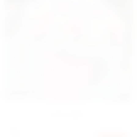
БОКС МИКС
7800
ГРН