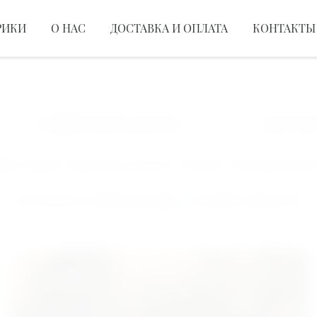
РИКИ
О НАС
ДОСТАВКА И ОПЛАТА
КОНТАКТЫ
СБОРНЫЕ КОМПОЗИЦИИ
БУКЕТ ИЗ РОЗ
ЦВЕ
Создаем красоту для вас!
Доставка работа
оставка цветов возле метро Театральн
CЕЗОН ПИОНОВ COME BACK!
СМОТРЕТЬ ВСЕ