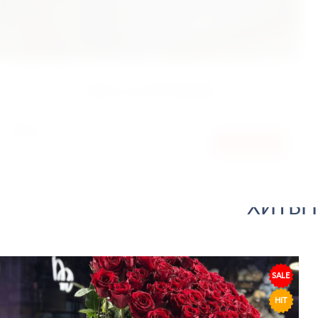
БОКС 25 ГОРТЕНЗИЙ
8450
ГРН
7250
КУПИТЬ
ГРН
ХИТЫ 
SALE
HIT