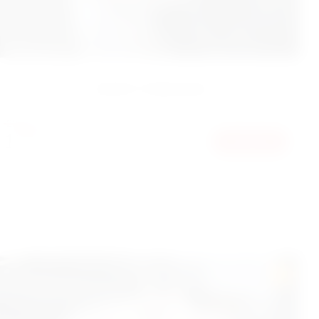
БУКЕТ 9 ПИОНОВ
2250
ГРН
1900
КУПИТЬ
ГРН
HIT