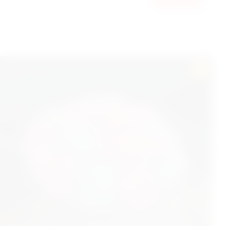
18000
КУПИТЬ
ГРН
HIT